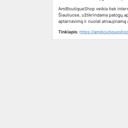
AmiBoutiqueShop veikia tiek intern
Šiauliuose, užtikrindama patogų ap
aptarnavimą ir nuolat atnaujinamą 
Tinklapis
:
https://amiboutiquesho