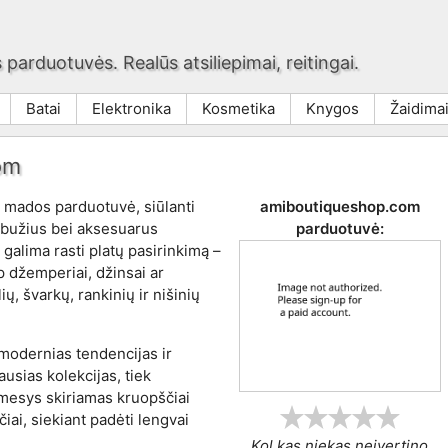
 parduotuvės. Realūs atsiliepimai, reitingai.
Batai
Elektronika
Kosmetika
Knygos
Žaidima
om
 mados parduotuvė, siūlanti
amiboutiqueshop.com
rabužius bei aksesuarus
parduotuvė:
 galima rasti platų pasirinkimą –
 džemperiai, džinsai ar
ių, švarkų, rankinių ir nišinių
modernias tendencijas ir
jausias kolekcijas, tiek
mesys skiriamas kruopščiai
iai, siekiant padėti lengvai
Kol kas niekas neįvertino