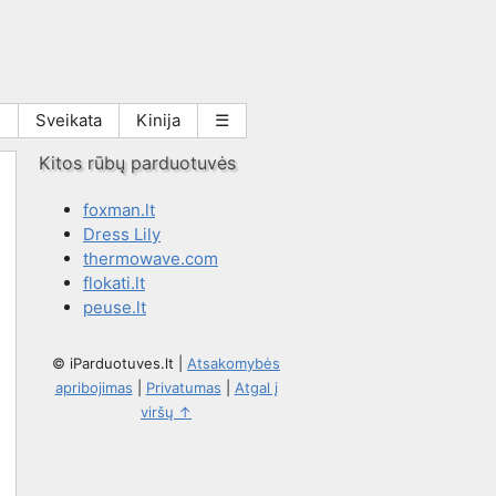
i
Sveikata
Kinija
☰
Kitos rūbų parduotuvės
foxman.lt
Dress Lily
thermowave.com
flokati.lt
peuse.lt
© iParduotuves.lt
|
Atsakomybės
apribojimas
|
Privatumas
|
Atgal į
viršų ↑