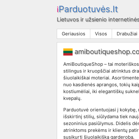
Parduotuvės.lt
i
Lietuvos ir užsienio internetinės
Geriausios
Visos
Drabužiai
amiboutiqueshop.c
AmiBoutiqueShop – tai moteriškos
stilingus ir kruopščiai atrinktus d
šiuolaikiškai moteriai. Asortimente
nuo kasdienės aprangos, tokių kaip
kostiumėliai, iki elegantiškų suknel
kvepalų.
Parduotuvė orientuojasi į kokybę, 
išskirtinį stilių, siūlydama tiek nau
sezoninius pasiūlymus. Didelis dė
atrinktoms prekėms ir klientų patirč
susikurti šiuolaikišką garderobą.