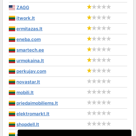
ZAGG
itwork.lt
ermitazas.lt
eneba.com
smartech.ee
urmokaina.lt
perkujav.com
novastar.lt
mobili.lt
priedaimobiliems.lt
elektromarkt.lt
shopdell.lt
mobizona.lt