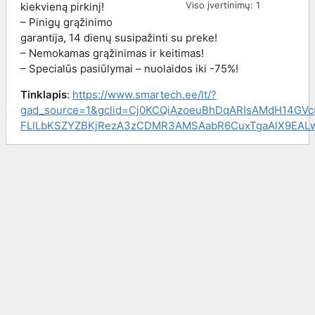
Viso įvertinimų:
1
kiekvieną pirkinį!
– Pinigų grąžinimo
garantija, 14 dienų susipažinti su preke!
– Nemokamas grąžinimas ir keitimas!
– Specialūs pasiūlymai – nuolaidos iki -75%!
Tinklapis
:
https://www.smartech.ee/lt/?
gad_source=1&gclid=Cj0KCQiAzoeuBhDqARIsAMdH14GV
FLlLbKSZYZBKjRezA3zCDMR3AMSAabR6CuxTgaAlX9EAL