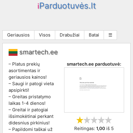
Parduotuvės.lt
i
Geriausios
Visos
Drabužiai
Batai
☰
smartech.ee
– Platus prekių
smartech.ee
parduotuvė:
asortimentas ir
geriausios kainos!
– Saugi ir patogi vieta
apsipirkti!
– Greitas pristatymo
laikas 1-4 dienos!
– Greitai ir patogiai
išsimokėtinai perkant
didesnius pirkinius!
Reitingas:
1,00
iš
5
– Papildomi taškai už