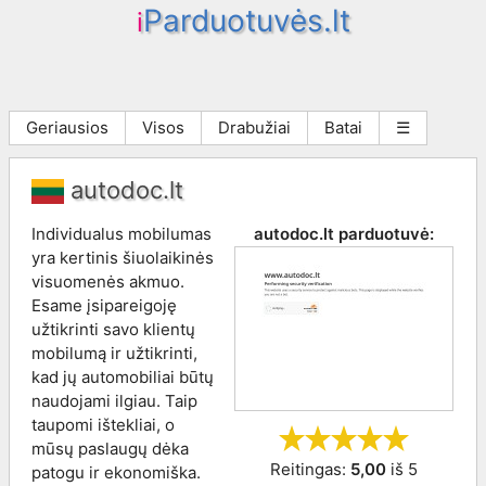
Parduotuvės.lt
i
Geriausios
Visos
Drabužiai
Batai
☰
autodoc.lt
Individualus mobilumas
autodoc.lt
parduotuvė:
yra kertinis šiuolaikinės
visuomenės akmuo.
Esame įsipareigoję
užtikrinti savo klientų
mobilumą ir užtikrinti,
kad jų automobiliai būtų
naudojami ilgiau. Taip
taupomi ištekliai, o
mūsų paslaugų dėka
Reitingas:
5,00
iš
5
patogu ir ekonomiška.