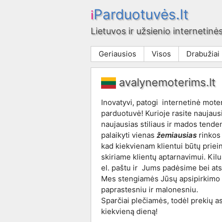
Parduotuvės.lt
i
Lietuvos ir užsienio internetinės
Geriausios
Visos
Drabužiai
avalynemoterims.lt
Inovatyvi, patogi internetinė mote
parduotuvė!
Kurioje rasite naujaus
naujausias stiliaus ir mados tend
palaikyti vienas
žemiausias
rinkos 
kad kiekvienam klientui būtų priei
skiriame klientų aptarnavimui. Kil
el. paštu ir Jums padėsime bei ats
Mes stengiamės Jūsų apsipirkimo 
paprastesniu ir malonesniu.
Sparčiai plečiamės, todėl prekių 
kiekvieną dieną!