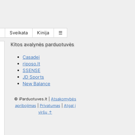
i
Sveikata
Kinija
☰
Kitos avalynės parduotuvės
Casadei
riposo.lt
SSENSE
JD Sports
New Balance
© iParduotuves.lt
|
Atsakomybės
apribojimas
|
Privatumas
|
Atgal į
viršų ↑