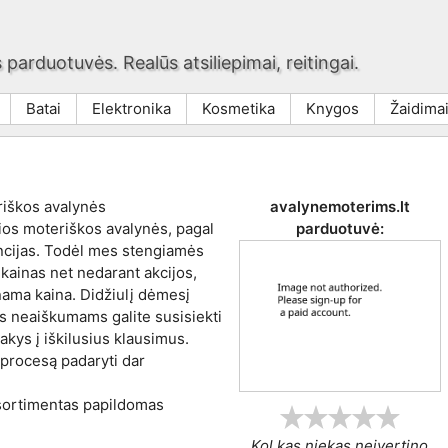
 parduotuvės. Realūs atsiliepimai, reitingai.
Batai
Elektronika
Kosmetika
Knygos
Žaidima
riškos avalynės
avalynemoterims.lt
ios moteriškos avalynės, pagal
parduotuvė:
encijas. Todėl mes stengiamės
kainas net nedarant akcijos,
nama kaina. Didžiulį dėmesį
us neaiškumams galite susisiekti
akys į iškilusius klausimus.
procesą padaryti dar
asortimentas papildomas
Kol kas niekas neįvertino