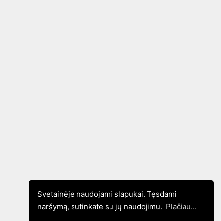
Svetainėje naudojami slapukai. Tęsdami
naršymą, sutinkate su jų naudojimu.
Plačiau...