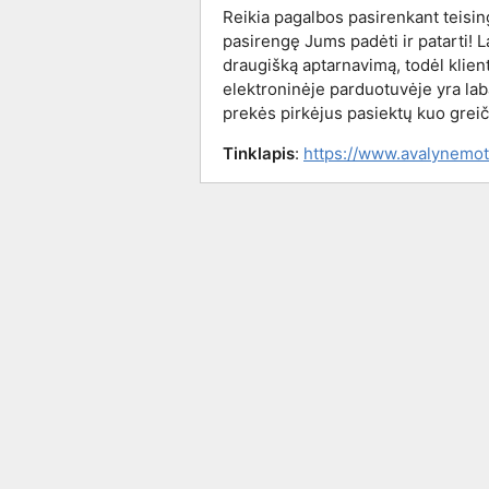
Reikia pagalbos pasirenkant teisi
pasirengę Jums padėti ir patarti! 
draugišką aptarnavimą, todėl klie
elektroninėje parduotuvėje yra la
prekės pirkėjus pasiektų kuo greič
Tinklapis
:
https://www.avalynemote