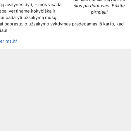
ngą avalynės dydį – mes visada
šios parduotuvės. Būkite
Labai vertiname kokybišką ir
pirmieji!
ntui padaryti užsakymą mūsų
bai paprasta, o užsakymo vykdymas pradedamas iš karto, kad
iau!
rims.lt/