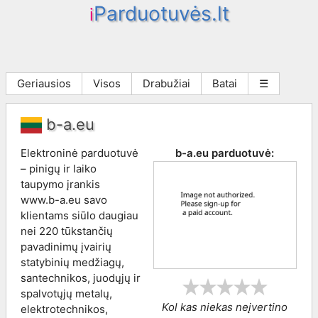
Parduotuvės.lt
i
Geriausios
Visos
Drabužiai
Batai
☰
b-a.eu
Elektroninė parduotuvė
b-a.eu
parduotuvė:
– pinigų ir laiko
taupymo įrankis
www.b-a.eu savo
klientams siūlo daugiau
nei 220 tūkstančių
pavadinimų įvairių
statybinių medžiagų,
santechnikos, juodųjų ir
spalvotųjų metalų,
Kol kas niekas neįvertino
elektrotechnikos,