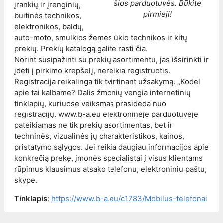
šios parduotuvės. Būkite
įrankių ir įrenginių,
pirmieji!
buitinės technikos,
elektronikos, baldų,
auto-moto, smulkios žemės ūkio technikos ir kitų
prekių. Prekių katalogą galite rasti čia.
Norint susipažinti su prekių asortimentu, jas išsirinkti ir
įdėti į pirkimo krepšelį, nereikia registruotis.
Registracija reikalinga tik tvirtinant užsakymą. „Kodėl
apie tai kalbame? Dalis žmonių vengia internetinių
tinklapių, kuriuose veiksmas prasideda nuo
registracijų. www.b-a.eu elektroninėje parduotuvėje
pateikiamas ne tik prekių asortimentas, bet ir
techninės, vizualinės jų charakteristikos, kainos,
pristatymo sąlygos. Jei reikia daugiau informacijos apie
konkrečią prekę, įmonės specialistai į visus klientams
rūpimus klausimus atsako telefonu, elektroniniu paštu,
skype.
Tinklapis
:
https://www.b-a.eu/c1783/Mobilus-telefonai