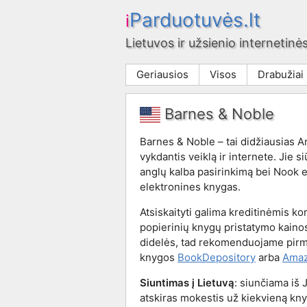
Parduotuvės.lt
i
Lietuvos ir užsienio internetinės
Geriausios
Visos
Drabužiai
Barnes & Noble
Barnes & Noble – tai didžiausias A
vykdantis veiklą ir internete. Jie si
anglų kalba pasirinkimą bei Nook el
elektronines knygas.
Atsiskaityti galima kreditinėmis ko
popierinių knygų pristatymo kainos
didelės, tad rekomenduojame pirm
knygos
BookDepository
arba
Ama
Siuntimas į Lietuvą
: siunčiama iš 
atskiras mokestis už kiekvieną kn