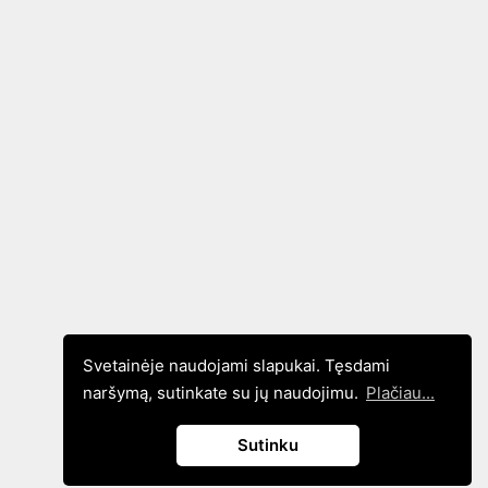
Svetainėje naudojami slapukai. Tęsdami
naršymą, sutinkate su jų naudojimu.
Plačiau...
Sutinku