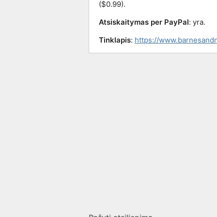
($0.99).
Atsiskaitymas per PayPal
: yra.
Tinklapis
:
https://www.barnesand