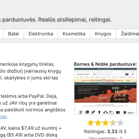
 parduotuvės. Realūs atsiliepimai, reitingai.
Batai
Elektronika
Kosmetika
Knygos
Žaidima
merikoje knygynų tinklas,
Barnes & Noble
parduotuvė:
ūlo didžiulį įvairiausių knygų
. skaitykles ir joms skirtas
rtelėmis arba PayPal. Deja,
 už JAV ribų yra ganėtinai
a paieškoti norimos angliškos
zon
.
JAV, kaina $7,49 už siuntinį +
Reitingas:
3,33
iš
5
ygą ($5.49) arba DVD diską
Viso įvertinimų:
3