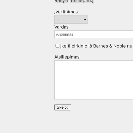
Rašyti atsiliepimą
įvertinimas
Vardas
Įkelti pirkinio iš Barnes & Noble n
Atsiliepimas