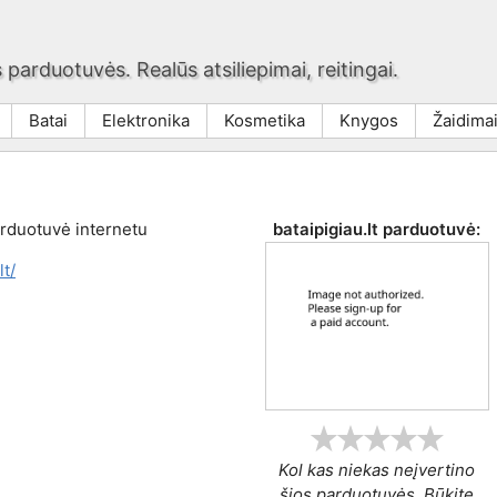
 parduotuvės. Realūs atsiliepimai, reitingai.
Batai
Elektronika
Kosmetika
Knygos
Žaidima
arduotuvė internetu
bataipigiau.lt
parduotuvė:
lt/
Kol kas niekas neįvertino
šios parduotuvės. Būkite