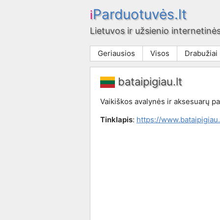
Parduotuvės.lt
i
Lietuvos ir užsienio internetinės
Geriausios
Visos
Drabužiai
bataipigiau.lt
Vaikiškos avalynės ir aksesuarų p
Tinklapis
:
https://www.bataipigiau.