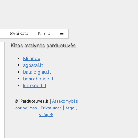
i
Sveikata
Kinija
☰
Kitos avalynės parduotuvės
Milanoo
agbatai.lt
bataipigiau.lt
boardhouse.lt
kickscult.lt
© iParduotuves.lt
|
Atsakomybės
apribojimas
|
Privatumas
|
Atgal į
viršų ↑