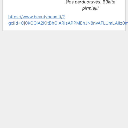
šios parduotuvės. Būkite
pirmieji!
https://www.beautybean.lt/?
gclid=Cj0KCQiA2KitBhCIARIsAPPMEhJN8nvAFLUmLAII