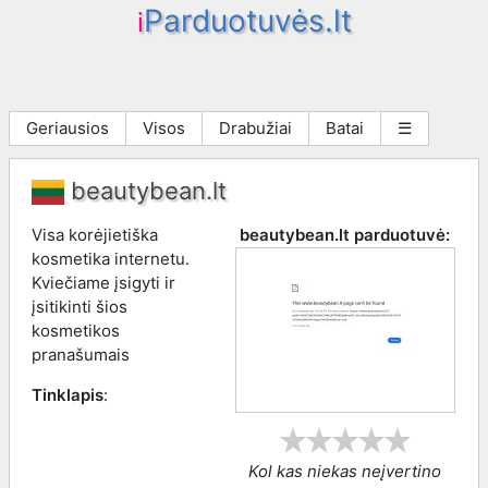
Parduotuvės.lt
i
Geriausios
Visos
Drabužiai
Batai
☰
beautybean.lt
Visa korėjietiška
beautybean.lt
parduotuvė:
kosmetika internetu.
Kviečiame įsigyti ir
įsitikinti šios
kosmetikos
pranašumais
Tinklapis
:
Kol kas niekas neįvertino