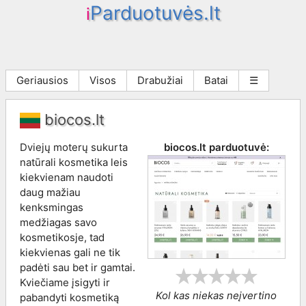
Parduotuvės.lt
i
Geriausios
Visos
Drabužiai
Batai
☰
biocos.lt
Dviejų moterų sukurta
biocos.lt
parduotuvė:
natūrali kosmetika leis
kiekvienam naudoti
daug mažiau
kenksmingas
medžiagas savo
kosmetikosje, tad
kiekvienas gali ne tik
padėti sau bet ir gamtai.
Kviečiame įsigyti ir
Kol kas niekas neįvertino
pabandyti kosmetiką