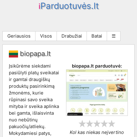
Parduotuvės.lt
i
Geriausios
Visos
Drabužiai
Batai
☰
biopapa.lt
Įsikūrėme siekdami
biopapa.lt
parduotuvė:
pasiūlyti platų sveikatai
ir gamtai draugiškų
produktų pasirinkimą
žmonėms, kurie
rūpinasi savo sveika
mityba ir sveika aplinka
bei gamta, išlaisvinta
nuo nebūtinų
pakuočių/atliekų.
Kol kas niekas neįvertino
Mokydamiesi patys,