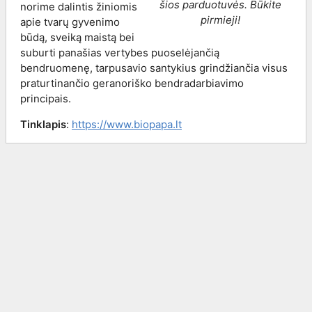
šios parduotuvės. Būkite
norime dalintis žiniomis
pirmieji!
apie tvarų gyvenimo
būdą, sveiką maistą bei
suburti panašias vertybes puoselėjančią
bendruomenę, tarpusavio santykius grindžiančia visus
praturtinančio geranoriško bendradarbiavimo
principais.
Tinklapis
:
https://www.biopapa.lt