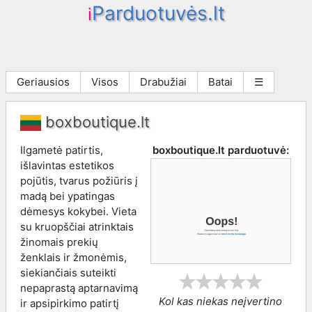
Parduotuvės.lt
i
Geriausios
Visos
Drabužiai
Batai
☰
boxboutique.lt
Ilgametė patirtis,
boxboutique.lt
parduotuvė:
išlavintas estetikos
pojūtis, tvarus požiūris į
madą bei ypatingas
dėmesys kokybei. Vieta
su kruopščiai atrinktais
žinomais prekių
ženklais ir žmonėmis,
siekiančiais suteikti
nepaprastą aptarnavimą
Kol kas niekas neįvertino
ir apsipirkimo patirtį