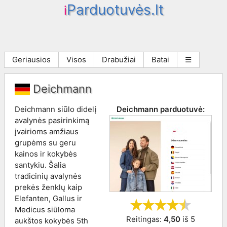
Parduotuvės.lt
i
Geriausios
Visos
Drabužiai
Batai
☰
Deichmann
Deichmann siūlo didelį
Deichmann
parduotuvė:
avalynės pasirinkimą
įvairioms amžiaus
grupėms su geru
kainos ir kokybės
santykiu. Šalia
tradicinių avalynės
prekės ženklų kaip
Elefanten, Gallus ir
Medicus siūloma
Reitingas:
4,50
iš
5
aukštos kokybės 5th