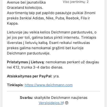
Viso įvertinimų:
2
Avenue bei jaunatviška
Graceland kolekcijos.
Asortimentą taip pat papildo pasaulyje puikiai žinomi
prekės ženklai Adidas, Nike, Puba, Reebok, Fila ir
Kappa.
Lietuvoje jau veikia kelios Deichmann parduotuvės, o
jei jos per toli, galima batus pirkti internetu. Tinklapis
išverstas į lietuvių kalbą. Esant reikalui netikusias
prekes galima nemokamai grąžinti bet kurioje
Deichmann parduotuvėje.
Pristatymas į Lietuvą
: nemokamas perkant už daugiau
nei €12, trunka 3-4 darbo dienas.
Atsiskaitymas per PayPal
: yra.
Tinklapis
:
https://www.deichmann.com
Svarbu
: skaitykite Deichmann naujienas
Versloidejos.lt
! 🤑