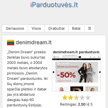
Parduotuvės.lt
i
Geriausios
Visos
Drabužiai
Batai
☰
denimdream.lt
„Denim Dream“ prekės
denimdream.lt
parduotuvė:
ženklas buvo sukurtas
2003 metais, o 2004
metais buvo atsidarytos
pirmosios „Denim
Dream“ parduotuvės. Iki
šių dienų įmonė
sparčiai plėtėsi ir dabar
jau yra atidariusi
daugiau kaip 60
Reitingas:
2,50
iš
5
parduotuvių Estijoje,