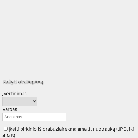
Rašyti atsiliepimą
įvertinimas
Vardas
Įkelti pirkinio iš drabuziairekmalamai.lt nuotrauką (JPG, iki
4 MB)