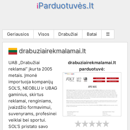
Parduotuvės.lt
i
Geriausios
Visos
Drabužiai
Batai
☰
drabuziairekmalamai.lt
UAB „Drabužiai
drabuziairekmalamai.lt
reklamai” įkurta 2005
parduotuvė:
metais. Įmonė
importuoja kompanijų
SOL‘S, NEOBLU ir UBAG
gaminius, skirtus
reklamai, renginiams,
įvaizdžio formavimui,
suvenyrams, profesinei
veiklai bei sportui.
SOL’S pristato savo