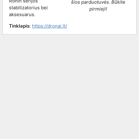
Ronin serijos
šios parduotuvės. Būkite
stabilizatorius bei
pirmieji!
aksesuarus.
Tinklapis
:
https://dronai.lt/