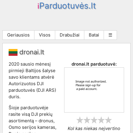
Parduotuvės.lt
i
Geriausios
Visos
Drabužiai
Batai
☰
dronai.lt
2020 sausio mėnesį
dronai.lt
parduotuvė:
pirmieji Baltijos šalyse
savo klientams atvėrė
Autorizuotos DJI
parduotuvės (DJI ARS)
duris.
Šioje parduotuvėje
rasite visą DJI prekių
asortimentą – dronus,
Osmo serijos kameras,
Kol kas niekas neįvertino