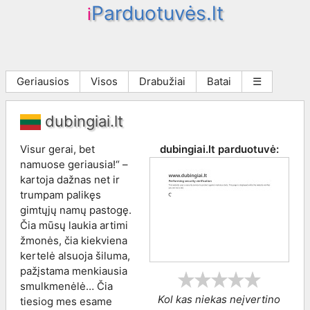
Parduotuvės.lt
i
Geriausios
Visos
Drabužiai
Batai
☰
dubingiai.lt
Visur gerai, bet
dubingiai.lt
parduotuvė:
namuose geriausia!“ –
kartoja dažnas net ir
trumpam palikęs
gimtųjų namų pastogę.
Čia mūsų laukia artimi
žmonės, čia kiekviena
kertelė alsuoja šiluma,
pažįstama menkiausia
smulkmenėlė… Čia
Kol kas niekas neįvertino
tiesiog mes esame