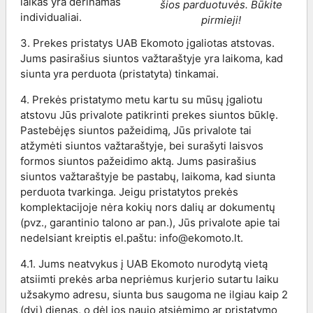
laikas yra derinamas
šios parduotuvės. Būkite
individualiai.
pirmieji!
3. Prekes pristatys UAB Ekomoto įgaliotas atstovas.
Jums pasirašius siuntos važtaraštyje yra laikoma, kad
siunta yra perduota (pristatyta) tinkamai.
4. Prekės pristatymo metu kartu su mūsų įgaliotu
atstovu Jūs privalote patikrinti prekes siuntos būklę.
Pastebėjęs siuntos pažeidimą, Jūs privalote tai
atžymėti siuntos važtaraštyje, bei surašyti laisvos
formos siuntos pažeidimo aktą. Jums pasirašius
siuntos važtaraštyje be pastabų, laikoma, kad siunta
perduota tvarkinga. Jeigu pristatytos prekės
komplektacijoje nėra kokių nors dalių ar dokumentų
(pvz., garantinio talono ar pan.), Jūs privalote apie tai
nedelsiant kreiptis el.paštu: info@ekomoto.lt.
4.1. Jums neatvykus į UAB Ekomoto nurodytą vietą
atsiimti prekės arba nepriėmus kurjerio sutartu laiku
užsakymo adresu, siunta bus saugoma ne ilgiau kaip 2
(dvi) dienas, o dėl jos naujo atsiėmimo ar pristatymo