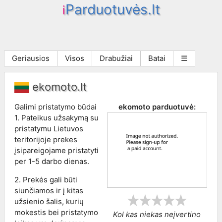
Parduotuvės.lt
i
Geriausios
Visos
Drabužiai
Batai
☰
ekomoto.lt
Galimi pristatymo būdai
ekomoto
parduotuvė:
1. Pateikus užsakymą su
pristatymu Lietuvos
teritorijoje prekes
įsipareigojame pristatyti
per 1-5 darbo dienas.
2. Prekės gali būti
siunčiamos ir į kitas
užsienio šalis, kurių
mokestis bei pristatymo
Kol kas niekas neįvertino