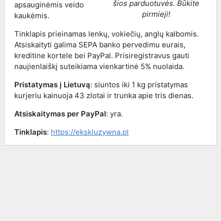
šios parduotuvės. Būkite
apsauginėmis veido
pirmieji!
kaukėmis.
Tinklapis prieinamas lenkų, vokiečių, anglų kalbomis.
Atsiskaityti galima SEPA banko pervedimu eurais,
kreditine kortele bei PayPal. Prisiregistravus gauti
naujienlaiškį suteikiama vienkartinė 5% nuolaida.
Pristatymas į Lietuvą
: siuntos iki 1 kg pristatymas
kurjeriu kainuoja 43 zlotai ir trunka apie tris dienas.
Atsiskaitymas per PayPal
: yra.
Tinklapis
:
https://ekskluzywna.pl