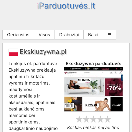
Parduotuvės.lt
i
Geriausios
Visos
Drabužiai
Batai
☰
Ekskluzywna.pl
Lenkijos el. parduotuvė
Ekskluzywna
parduotuvė:
Ekskluzywna prekiauja
apatiniu trikotažu
vyrams ir moterims,
maudymosi
kostiumėliais ir
aksesuarais, apatiniais
besilaukiančioms
mamoms bei
sportininkėms,
Kol kas niekas neįvertino
daugkartinio naudojimo