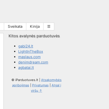
i
Sveikata
Kinija
☰
Kitos avalynės parduotuvės
gabi24.lt
LightInTheBox
maslaus.com
denimdream.com
agbatai.lt
© iParduotuves.lt
|
Atsakomybės
apribojimas
|
Privatumas
|
Atgal į
viršų ↑