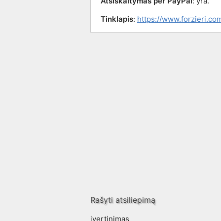
Atsiskaitymas per PayPal
: yra.
Tinklapis
:
https://www.forzieri.co
Rašyti atsiliepimą
įvertinimas