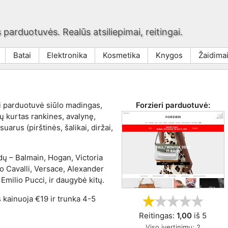
 parduotuvės. Realūs atsiliepimai, reitingai.
Batai
Elektronika
Kosmetika
Knygos
Žaidima
eri parduotuvė siūlo madingas,
Forzieri
parduotuvė:
ų kurtas rankines, avalynę,
suarus (pirštinės, šalikai, diržai,
dų – Balmain, Hogan, Victoria
 Cavalli, Versace, Alexander
Emilio Pucci, ir daugybė kitų.
s kainuoja €19 ir trunka 4-5
Reitingas:
1,00
iš
5
Viso įvertinimų:
2