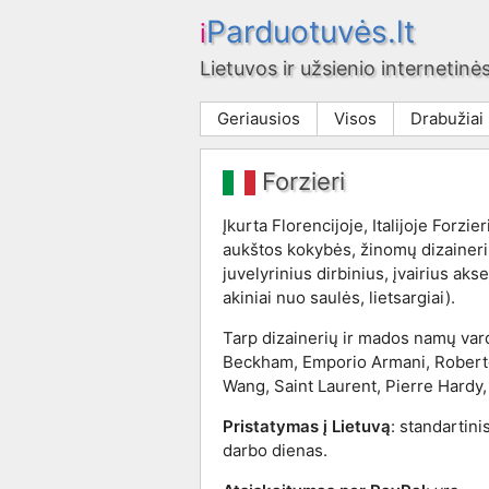
Parduotuvės.lt
i
Lietuvos ir užsienio internetinės
Geriausios
Visos
Drabužiai
Forzieri
Įkurta Florencijoje, Italijoje Forzi
aukštos kokybės, žinomų dizaineri
juvelyrinius dirbinius, įvairius akse
akiniai nuo saulės, lietsargiai).
Tarp dizainerių ir mados namų var
Beckham, Emporio Armani, Roberto
Wang, Saint Laurent, Pierre Hardy, 
Pristatymas į Lietuvą
: standartini
darbo dienas.