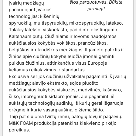
šios parduotuvės. Būkite
įvairių medžiagų
pirmieji!
panaudojant įvairias
technologijas: kišeninių
spyruoklių, multispyruoklių, mikrospyruoklių, latekso,
Talalay latekso, viskoelasto, padidinto elastingumo
Kaltshaum putų. Čiužiniams ir lovoms naudojamos
aukščiausios kokybės vokiškos, prancūziškos,
belgiškos ir olandiškos medžiagos. Ilgametė patirtis ir
žinios apie čiužinių kokybę leidžia įmonei gaminti
puikius čiužinius, atitinkančius visus Europoje
keliamus reikalavimus ir standartus.
Exclusive serijos čiužinių užvalkalai pagaminti iš įvairių
medžiagų: alavijo ekstrakto, sojos pluošto,
aukščiausios kokybės viskozės, medvilnės, kašmyro,
šilko, impregnuoti sidabro jonais. Jie pagaminti iš
aukštųjų technologijų audinių, iš kurių gerai išgaruoja
drėgmė ir kurie vasarą aušina, o žiemą šildo.
Taip pat siūloma tvirtų rėmų, patogių lovų ir pagalvių.
M&K FOAM produkcija patenkins kiekvieno pirkėjo
poreikius.