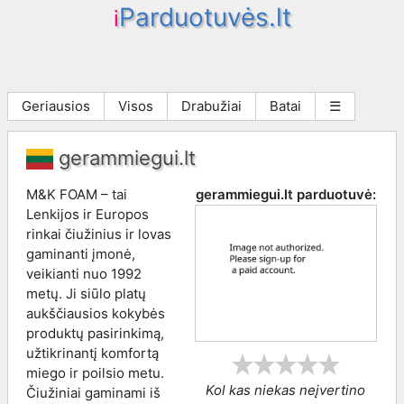
Parduotuvės.lt
i
Geriausios
Visos
Drabužiai
Batai
☰
gerammiegui.lt
M&K FOAM – tai
gerammiegui.lt
parduotuvė:
Lenkijos ir Europos
rinkai čiužinius ir lovas
gaminanti įmonė,
veikianti nuo 1992
metų. Ji siūlo platų
aukščiausios kokybės
produktų pasirinkimą,
užtikrinantį komfortą
miego ir poilsio metu.
Kol kas niekas neįvertino
Čiužiniai gaminami iš