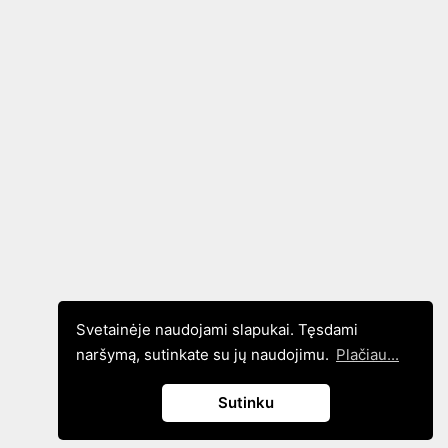
Svetainėje naudojami slapukai. Tęsdami
naršymą, sutinkate su jų naudojimu.
Plačiau...
Sutinku