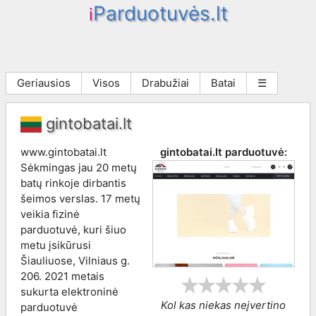
Parduotuvės.lt
i
Geriausios
Visos
Drabužiai
Batai
☰
gintobatai.lt
www.gintobatai.lt
gintobatai.lt
parduotuvė:
Sėkmingas jau 20 metų
batų rinkoje dirbantis
šeimos verslas. 17 metų
veikia fizinė
parduotuvė, kuri šiuo
metu įsikūrusi
Šiauliuose, Vilniaus g.
206. 2021 metais
sukurta elektroninė
Kol kas niekas neįvertino
parduotuvė