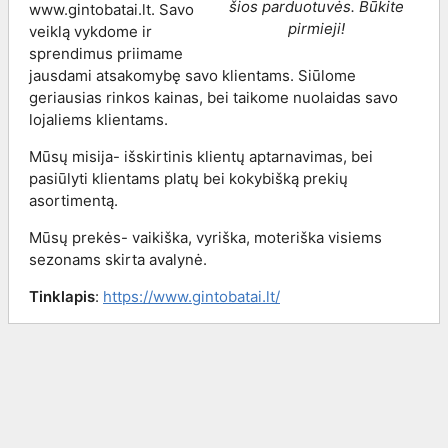
šios parduotuvės. Būkite
www.gintobatai.lt. Savo
pirmieji!
veiklą vykdome ir
sprendimus priimame
jausdami atsakomybę savo klientams. Siūlome
geriausias rinkos kainas, bei taikome nuolaidas savo
lojaliems klientams.
Mūsų misija- išskirtinis klientų aptarnavimas, bei
pasiūlyti klientams platų bei kokybišką prekių
asortimentą.
Mūsų prekės- vaikiška, vyriška, moteriška visiems
sezonams skirta avalynė.
Tinklapis
:
https://www.gintobatai.lt/