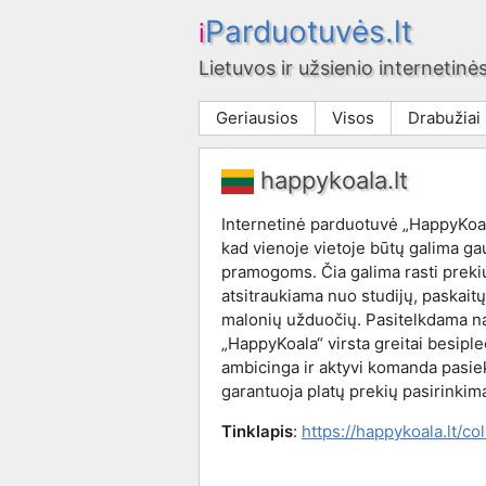
Parduotuvės.lt
i
Lietuvos ir užsienio internetinės
Geriausios
Visos
Drabužiai
happykoala.lt
Internetinė parduotuvė „HappyKoala
kad vienoje vietoje būtų galima ga
pramogoms. Čia galima rasti preki
atsitraukiama nuo studijų, paskaitų
malonių užduočių. Pasitelkdama nau
„HappyKoala“ virsta greitai besipl
ambicinga ir aktyvi komanda pasiekia
garantuoja platų prekių pasirinkim
Tinklapis
:
https://happykoala.lt/co