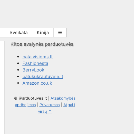
i
Sveikata
Kinija
☰
Kitos avalynės parduotuvės
bataivisiems.lt
Fashionesta
BerryLook
batukukrautuvele.lt
Amazon.co.uk
© iParduotuves.lt
|
Atsakomybės
apribojimas
|
Privatumas
|
Atgal į
viršų ↑