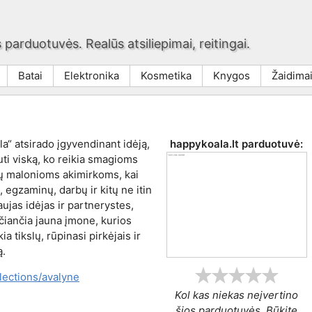
 parduotuvės. Realūs atsiliepimai, reitingai.
Batai
Elektronika
Kosmetika
Knygos
Žaidima
“ atsirado įgyvendinant idėją,
happykoala.lt
parduotuvė:
uti viską, ko reikia smagioms
ų malonioms akimirkoms, kai
, egzaminų, darbų ir kitų ne itin
jas idėjas ir partnerystes,
ečiančia jauna įmone, kurios
 tikslų, rūpinasi pirkėjais ir
ą.
llections/avalyne
Kol kas niekas neįvertino
šios parduotuvės. Būkite