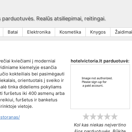
 parduotuvės. Realūs atsiliepimai, reitingai.
Batai
Elektronika
Kosmetika
Knygos
Žaidima
ečiai kviečiami į moderniai
hotelvictoria.lt
parduotuvė:
 vidiniame kiemelyje esančia
bučio kokteiliais bei pasimėgauti
ekalais, orientuotais į sveiko ir
salė tinka dideliems pokyliams
ti furšetus iki 400 asmenų arba
eikiui, furšetus ir banketus
rinktoje vietoje.
restoranas/
Kol kas niekas neįvertino
šios parduotuvės. Būkite