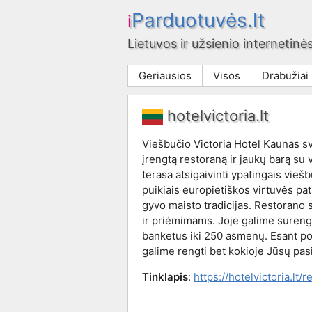
Parduotuvės.lt
i
Lietuvos ir užsienio internetinės
Geriausios
Visos
Drabužiai
hotelvictoria.lt
Viešbučio Victoria Hotel Kaunas sv
įrengtą restoraną ir jaukų barą su
terasa atsigaivinti ypatingais vieš
puikiais europietiškos virtuvės pati
gyvo maisto tradicijas. Restorano 
ir priėmimams. Joje galime sureng
banketus iki 250 asmenų. Esant por
galime rengti bet kokioje Jūsų pasi
Tinklapis
:
https://hotelvictoria.lt/