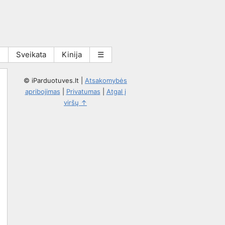
i
Sveikata
Kinija
☰
© iParduotuves.lt
|
Atsakomybės
apribojimas
|
Privatumas
|
Atgal į
viršų ↑