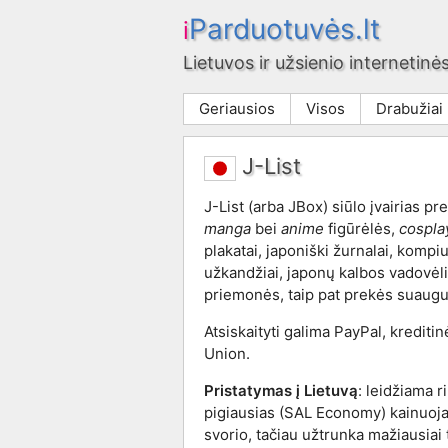
Parduotuvės.lt
i
Lietuvos ir užsienio internetinės
Geriausios
Visos
Drabužiai
J-List
J-List (arba JBox) siūlo įvairias pre
manga
bei
anime
figūrėlės,
cospla
plakatai, japoniški žurnalai, kompiu
užkandžiai, japonų kalbos vadovėli
priemonės, taip pat prekės suaug
Atsiskaityti galima PayPal, krediti
Union.
Pristatymas į Lietuvą
: leidžiama r
pigiausias (SAL Economy) kainuoj
svorio, tačiau užtrunka mažiausiai 