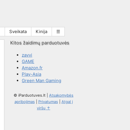
i
Sveikata
Kinija
☰
Kitos žaidimų parduotuvės
zavvi
GAME
Amazon.fr
Play-Asia
Green Man Gaming
© iParduotuves.lt
|
Atsakomybės
apribojimas
|
Privatumas
|
Atgal į
viršų ↑