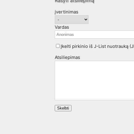
Rašyti atsiliepimą
įvertinimas
Vardas
Įkelti pirkinio iš J-List nuotrauką (
Atsiliepimas