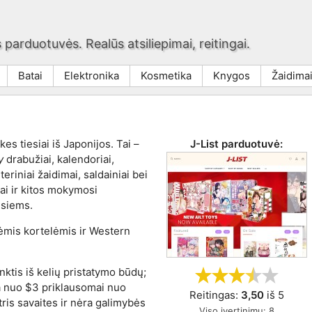
 parduotuvės. Realūs atsiliepimai, reitingai.
Batai
Elektronika
Kosmetika
Knygos
Žaidima
kes tiesiai iš Japonijos. Tai –
J-List
parduotuvė:
y
drabužiai, kalendoriai,
teriniai žaidimai, saldainiai bei
ai ir kitos mokymosi
usiems.
nėmis kortelėmis ir Western
inktis iš kelių pristatymo būdų;
a nuo $3 priklausomai nuo
Reitingas:
3,50
iš
5
tris savaites ir nėra galimybės
Viso įvertinimų:
8