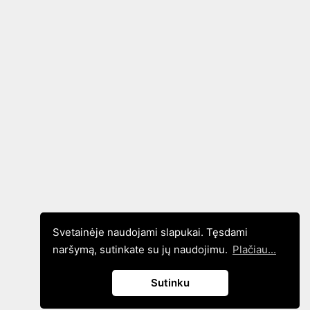
Svetainėje naudojami slapukai. Tęsdami
naršymą, sutinkate su jų naudojimu.
Plačiau...
Sutinku