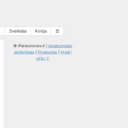
i
Sveikata
Kinija
☰
© iParduotuves.lt
|
Atsakomybės
apribojimas
|
Privatumas
|
Atgal į
viršų ↑