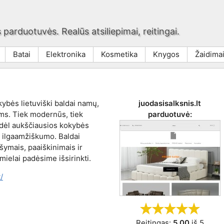
 parduotuvės. Realūs atsiliepimai, reitingai.
Batai
Elektronika
Kosmetika
Knygos
Žaidima
kybės lietuviški baldai namų,
juodasisalksnis.lt
ams. Tiek modernūs, tiek
parduotuvė:
i dėl aukščiausios kokybės
r ilgaamžiškumo. Baldai
ašymais, paaiškinimais ir
 mielai padėsime išsirinkti.
/
Reitingas:
5,00
iš
5