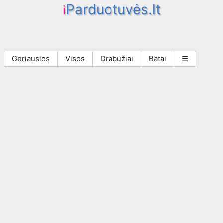
Parduotuvės.lt
i
Geriausios
Visos
Drabužiai
Batai
☰