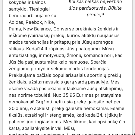
Kol kas niekas neįvertino
kokybės ir kainos
šios parduotuvės. Būkite
santykio. Tiesiogiai
pirmieji!
bendradarbiaujame su
Adidas, Reebok, Nike,
Puma, New Balance, Converse prekiniais ženklais ir
ieškome įvairiausių prekių, kurios atitiktų naujausias
mados tendencijas ir pritaptų prie Jūsų aprangos
stiliaus. Kedai24.lt rūpinasi Jūsų patogumu. Mūsų
entuziastingų ir motyvuotų žmonių komanda nori, kad
Jūs čia pasijaustumėte kaip namuose. Sparčiai
žengiame pirmyn ir sekame mados tendencijas.
Prekiaujame pačiais populiariausiais sportinių prekių
ženklais, užsitarnavusiais gerą vardą pasaulyje. Mes
esame visada pasiekiami ir laukiame Jūsų atsiliepimų,
nes norime tobulėti. Nuo 35,95 Eur mes pristatysime
nemokamai! Grąžinti netikusią prekę galėsite net per
30 dienų, o apkeisti prekę galėsite nemokamai. Esame
tikslūs, atsakingi ir stengiamės, kad kedai24.lt įtiktų ir
patiems įnoringiausiems. Mes tikime, kad apsilankę čia
kartą, apsilankysite ir vėl. Mūsų
partneris www.sportsman.lt, www.sportsman.lv, www.spor