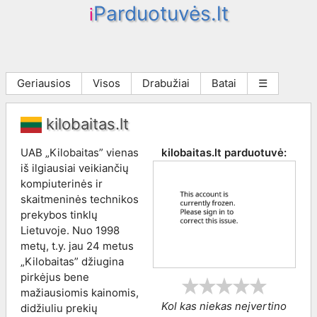
Parduotuvės.lt
i
Geriausios
Visos
Drabužiai
Batai
☰
kilobaitas.lt
UAB „Kilobaitas” vienas
kilobaitas.lt
parduotuvė:
iš ilgiausiai veikiančių
kompiuterinės ir
skaitmeninės technikos
prekybos tinklų
Lietuvoje. Nuo 1998
metų, t.y. jau 24 metus
„Kilobaitas” džiugina
pirkėjus bene
mažiausiomis kainomis,
Kol kas niekas neįvertino
didžiuliu prekių