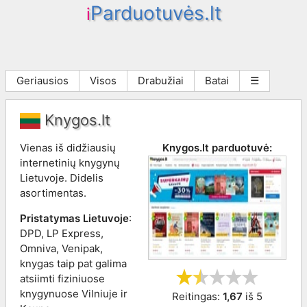
Parduotuvės.lt
i
Geriausios
Visos
Drabužiai
Batai
☰
Knygos.lt
Vienas iš didžiausių
Knygos.lt
parduotuvė:
internetinių knygynų
Lietuvoje. Didelis
asortimentas.
Pristatymas Lietuvoje
:
DPD, LP Express,
Omniva, Venipak,
knygas taip pat galima
atsiimti fiziniuose
knygynuose Vilniuje ir
Reitingas:
1,67
iš
5