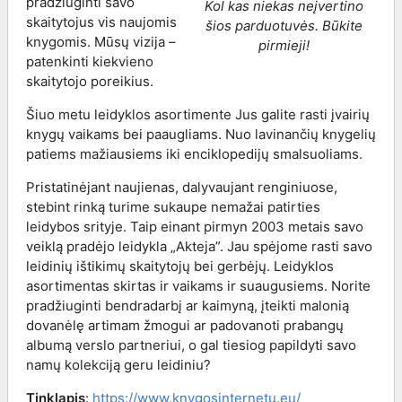
pradžiuginti savo
Kol kas niekas neįvertino
skaitytojus vis naujomis
šios parduotuvės. Būkite
knygomis. Mūsų vizija –
pirmieji!
patenkinti kiekvieno
skaitytojo poreikius.
Šiuo metu leidyklos asortimente Jus galite rasti įvairių
knygų vaikams bei paaugliams. Nuo lavinančių knygelių
patiems mažiausiems iki enciklopedijų smalsuoliams.
Pristatinėjant naujienas, dalyvaujant renginiuose,
stebint rinką turime sukaupe nemažai patirties
leidybos srityje. Taip einant pirmyn 2003 metais savo
veiklą pradėjo leidykla „Akteja”. Jau spėjome rasti savo
leidinių ištikimų skaitytojų bei gerbėjų. Leidyklos
asortimentas skirtas ir vaikams ir suaugusiems. Norite
pradžiuginti bendradarbį ar kaimyną, įteikti malonią
dovanėlę artimam žmogui ar padovanoti prabangų
albumą verslo partneriui, o gal tiesiog papildyti savo
namų kolekciją geru leidiniu?
Tinklapis
:
https://www.knygosinternetu.eu/