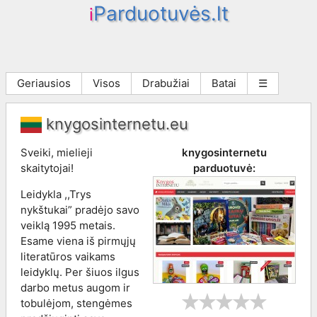
Parduotuvės.lt
i
Geriausios
Visos
Drabužiai
Batai
☰
knygosinternetu.eu
Sveiki, mielieji
knygosinternetu
skaitytojai!
parduotuvė:
Leidykla ,,Trys
nykštukai” pradėjo savo
veiklą 1995 metais.
Esame viena iš pirmųjų
literatūros vaikams
leidyklų. Per šiuos ilgus
darbo metus augom ir
tobulėjom, stengėmes