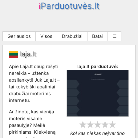
Parduotuvės.lt
i
Geriausios
Visos
Drabužiai
Batai
☰
laja.lt
Apie Laja.lt daug rašyti
laja.lt
parduotuvė:
nereikia – užtenka
apsilankyti! Juk Laja.lt –
tai kokybiški apatiniai
drabužiai moterims
internetu.
Ar žinote, kas vienija
moteris visame
pasaulyje? Meilė
pirkiniams! Kiekvieną
Kol kas niekas neįvertino