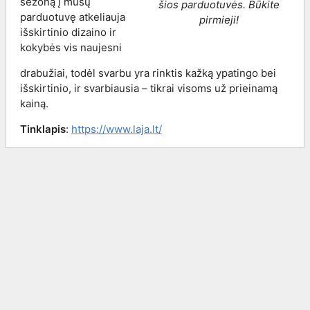
sezoną į mūsų
šios parduotuvės. Būkite
parduotuvę atkeliauja
pirmieji!
išskirtinio dizaino ir
kokybės vis naujesni
drabužiai, todėl svarbu yra rinktis kažką ypatingo bei
išskirtinio, ir svarbiausia – tikrai visoms už prieinamą
kainą.
Tinklapis
:
https://www.laja.lt/