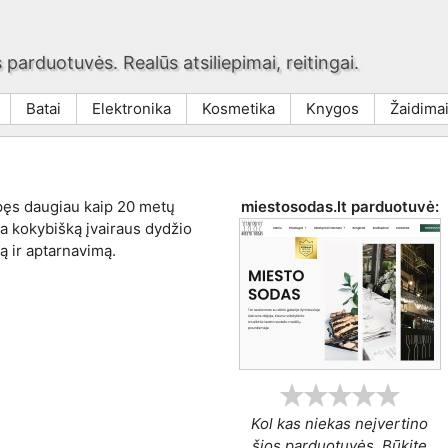
 parduotuvės. Realūs atsiliepimai, reitingai.
Batai
Elektronika
Kosmetika
Knygos
Žaidima
pęs daugiau kaip 20 metų
miestosodas.lt
parduotuvė:
na kokybišką įvairaus dydžio
ą ir aptarnavimą.
Kol kas niekas neįvertino
šios parduotuvės. Būkite