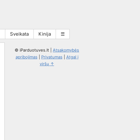
i
Sveikata
Kinija
☰
© iParduotuves.lt
|
Atsakomybės
apribojimas
|
Privatumas
|
Atgal į
viršų ↑