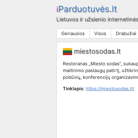
Parduotuvės.lt
i
Lietuvos ir užsienio internetinės
Geriausios
Visos
Drabužiai
miestosodas.lt
Restoranas „Miesto sodas“, sukau
maitinimo paslaugų patirtį, užtikri
pobūvių, konferencijų organizavim
Tinklapis
:
https://miestosodas.lt/