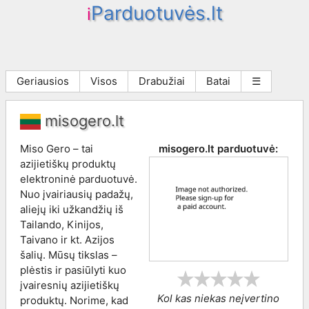
Parduotuvės.lt
i
Geriausios
Visos
Drabužiai
Batai
☰
misogero.lt
Miso Gero – tai
misogero.lt
parduotuvė:
azijietiškų produktų
elektroninė parduotuvė.
Nuo įvairiausių padažų,
aliejų iki užkandžių iš
Tailando, Kinijos,
Taivano ir kt. Azijos
šalių. Mūsų tikslas –
plėstis ir pasiūlyti kuo
įvairesnių azijietiškų
Kol kas niekas neįvertino
produktų. Norime, kad