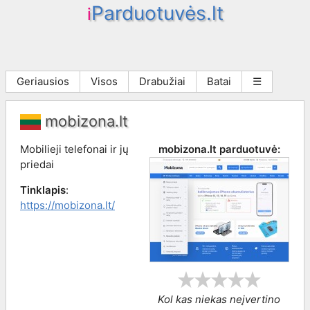
Parduotuvės.lt
i
Geriausios
Visos
Drabužiai
Batai
☰
mobizona.lt
Mobilieji telefonai ir jų
mobizona.lt
parduotuvė:
priedai
Tinklapis
:
https://mobizona.lt/
Kol kas niekas neįvertino