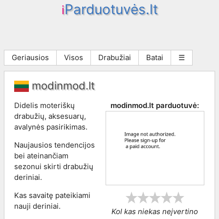
Parduotuvės.lt
i
Geriausios
Visos
Drabužiai
Batai
☰
modinmod.lt
Didelis moteriškų
modinmod.lt
parduotuvė:
drabužių, aksesuarų,
avalynės pasirikimas.
Naujausios tendencijos
bei ateinančiam
sezonui skirti drabužių
deriniai.
Kas savaitę pateikiami
nauji deriniai.
Kol kas niekas neįvertino