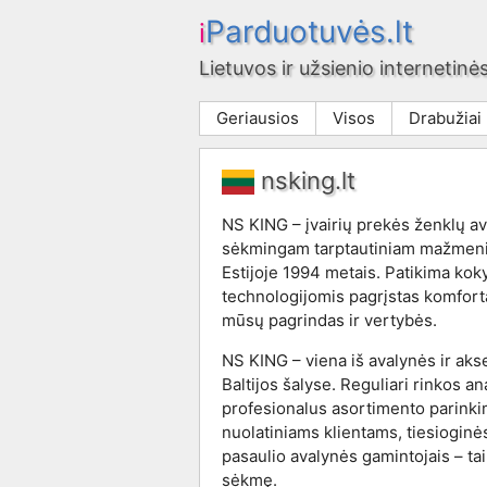
Parduotuvės.lt
i
Lietuvos ir užsienio internetinės
Geriausios
Visos
Drabužiai
nsking.lt
NS KING – įvairių prekės ženklų av
sėkmingam tarptautiniam mažmenin
Estijoje 1994 metais. Patikima k
technologijomis pagrįstas komfort
mūsų pagrindas ir vertybės.
NS KING – viena iš avalynės ir ak
Baltijos šalyse. Reguliari rinkos an
profesionalus asortimento parinki
nuolatiniams klientams, tiesioginės
pasaulio avalynės gamintojais – tai
sėkmę.