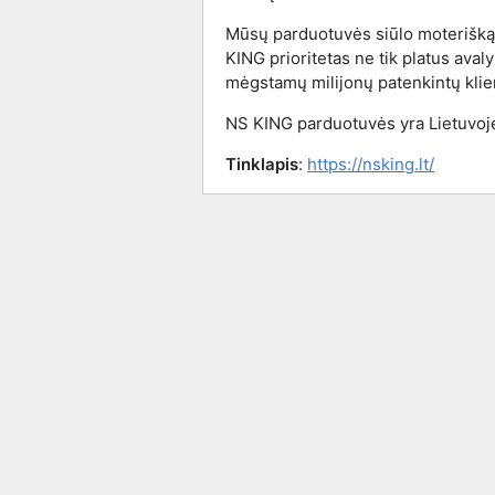
Mūsų parduotuvės siūlo moterišką, 
KING prioritetas ne tik platus aval
mėgstamų milijonų patenkintų klie
NS KING parduotuvės yra Lietuvoje, 
Tinklapis
:
https://nsking.lt/