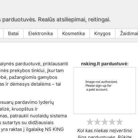
 parduotuvės. Realūs atsiliepimai, reitingai.
Batai
Elektronika
Kosmetika
Knygos
Žaidima
alynės parduotuvė, priklausanti
nsking.lt
parduotuvė:
ės prekybos tinklui, įkurtam
okybė, pažangiomis gamybos
as ir dėmesys detalėms – tai
sesuarų pardavimo lyderių
alizė, kruopštus ir
mas, patraukli nuolaidų sistema
 sutartys su didžiausiais
 yra raktas į ilgalaikę NS KING
Kol kas niekas neįvertino
šios parduotuvės. Būkite