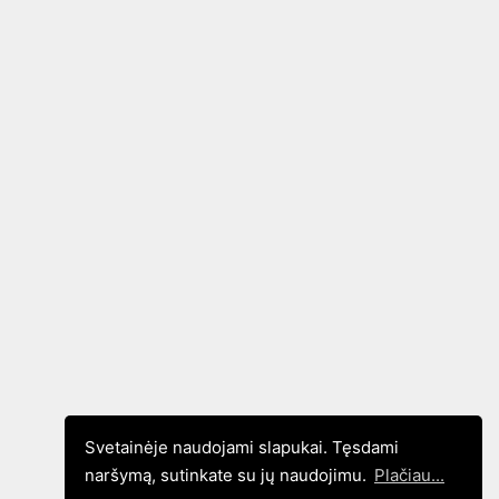
Svetainėje naudojami slapukai. Tęsdami
naršymą, sutinkate su jų naudojimu.
Plačiau...