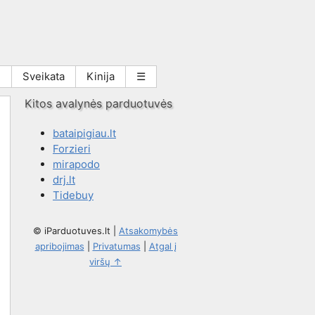
i
Sveikata
Kinija
☰
Kitos avalynės parduotuvės
bataipigiau.lt
Forzieri
mirapodo
drj.lt
Tidebuy
© iParduotuves.lt
|
Atsakomybės
apribojimas
|
Privatumas
|
Atgal į
viršų ↑