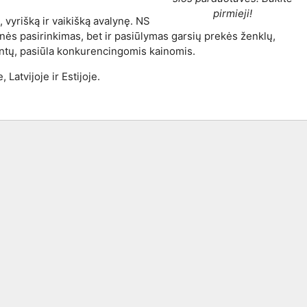
pirmieji!
vyrišką ir vaikišką avalynę. NS
ynės pasirinkimas, bet ir pasiūlymas garsių prekės ženklų,
ntų, pasiūla konkurencingomis kainomis.
Latvijoje ir Estijoje.