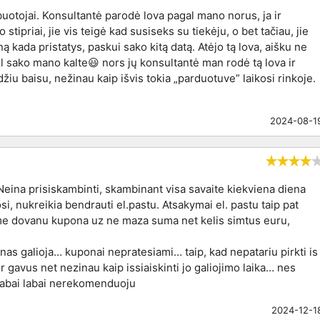
uotojai. Konsultantė parodė lova pagal mano norus, ja ir
tipriai, jie vis teigė kad susiseks su tiekėju, o bet tačiau, jie
ą kada pristatys, paskui sako kitą datą. Atėjo tą lova, aišku ne
l sako mano kalte😃 nors jų konsultantė man rodė tą lova ir
žiu baisu, nežinau kaip išvis tokia „parduotuve” laikosi rinkoje.
2024-08-1
Neina prisiskambinti, skambinant visa savaite kiekviena diena
si, nukreikia bendrauti el.pastu. Atsakymai el. pastu taip pat
e dovanu kupona uz ne maza suma net kelis simtus euru,
as galioja… kuponai nepratesiami… taip, kad nepatariu pirkti is
 gavus net nezinau kaip issiaiskinti jo galiojimo laika… nes
Labai labai nerekomenduoju
2024-12-1