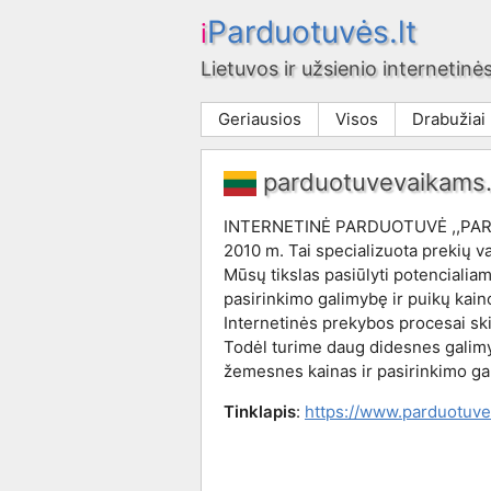
Parduotuvės.lt
i
Lietuvos ir užsienio internetinės
Geriausios
Visos
Drabužiai
parduotuvevaikams.
INTERNETINĖ PARDUOTUVĖ ,,PAR
2010 m. Tai specializuota prekių v
Mūsų tikslas pasiūlyti potencialiam
pasirinkimo galimybę ir puikų kain
Internetinės prekybos procesai ski
Todėl turime daug didesnes galimyb
žemesnes kainas ir pasirinkimo ga
Tinklapis
:
https://www.parduotuve