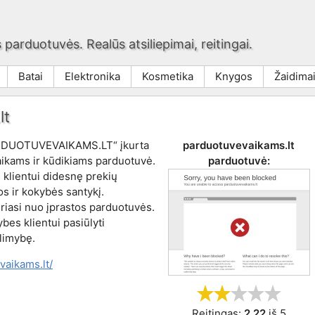
 parduotuvės. Realūs atsiliepimai, reitingai.
Batai
Elektronika
Kosmetika
Knygos
Žaidima
lt
DUOTUVEVAIKAMS.LT“ įkurta
parduotuvevaikams.lt
aikams ir kūdikiams parduotuvė.
parduotuvė:
 klientui didesnę prekių
os ir kokybės santykį.
riasi nuo įprastos parduotuvės.
es klientui pasiūlyti
limybę.
vaikams.lt/
Reitingas:
2,22
iš
5