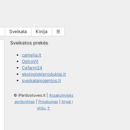
i
Sveikata
Kinija
☰
Sveikatos prekės
camelia.lt
OstroVit
Cefarm24
ekologiskiproduktai.lt
sveikataisgamtos.lt
© iParduotuves.lt
|
Atsakomybės
apribojimas
|
Privatumas
|
Atgal į
viršų ↑