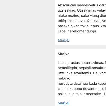
Absoliučiai neadekvatus darb
uzsisakiau. Užsakymas vėlavo s
nieko nežino, sako vieną dien
tokią kokia buvo užsakyta, vė
pasakojo kad tokia ir bus. Žod
Labai nerekomenduoju
Atrašyti
Skaiva
Labai prastas aptarnavimas. 
neatsiliepia, nepasikonsultuo
uztrunka savaitemis. Gauvom
nebuvo
nurodyta data nuo kada kupon
cia nei kuponu dovanoms, o ir
paklausus taip ir neatsake…
Atrašyti