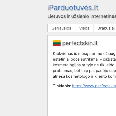
Parduotuvės.lt
i
Lietuvos ir užsienio internetinės
Geriausios
Visos
Drabužiai
perfectskin.lt
Kiekvienas iš mūsų norime džiaugti
estetiniai odos sutrikimai – pažįst
kosmetologijos srityje ne tik leido
problemas, bet taip pat padėjo supr
atneša kosmetologo ir kliento kom
Tinklapis
:
https://www.perfectskin.