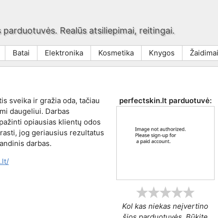
 parduotuvės. Realūs atsiliepimai, reitingai.
Batai
Elektronika
Kosmetika
Knygos
Žaidima
s sveika ir gražia oda, tačiau
perfectskin.lt
parduotuvė:
ami daugeliui. Darbas
 pažinti opiausias klientų odos
asti, jog geriausius rezultatus
andinis darbas.
lt/
Kol kas niekas neįvertino
šios parduotuvės. Būkite