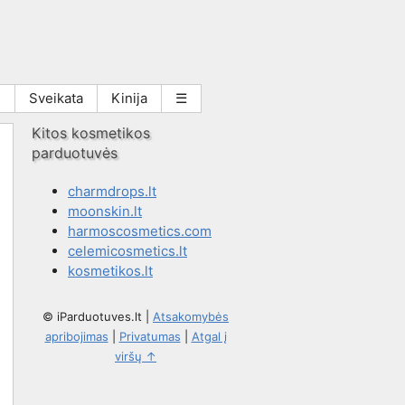
i
Sveikata
Kinija
☰
Kitos kosmetikos
parduotuvės
charmdrops.lt
moonskin.lt
harmoscosmetics.com
celemicosmetics.lt
kosmetikos.lt
© iParduotuves.lt
|
Atsakomybės
apribojimas
|
Privatumas
|
Atgal į
viršų ↑