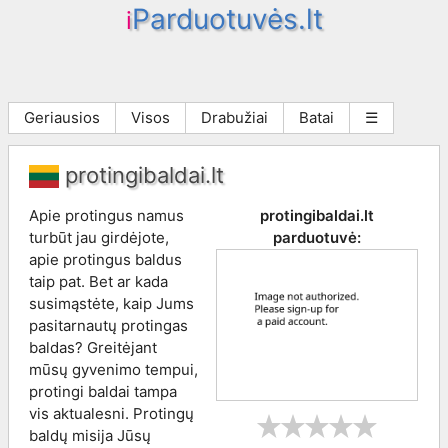
Parduotuvės.lt
i
Geriausios
Visos
Drabužiai
Batai
☰
protingibaldai.lt
Apie protingus namus
protingibaldai.lt
turbūt jau girdėjote,
parduotuvė:
apie protingus baldus
taip pat. Bet ar kada
susimąstėte, kaip Jums
pasitarnautų protingas
baldas? Greitėjant
mūsų gyvenimo tempui,
protingi baldai tampa
vis aktualesni. Protingų
baldų misija Jūsų