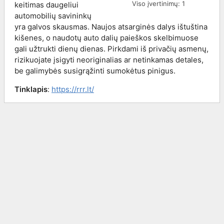
Viso įvertinimų:
1
keitimas daugeliui
automobilių savininkų
yra galvos skausmas. Naujos atsarginės dalys ištuština
kišenes, o naudotų auto dalių paieškos skelbimuose
gali užtrukti dienų dienas. Pirkdami iš privačių asmenų,
rizikuojate įsigyti neoriginalias ar netinkamas detales,
be galimybės susigrąžinti sumokėtus pinigus.
Tinklapis
:
https://rrr.lt/