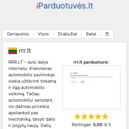
Parduotuvės.lt
i
Geriausios
Visos
Drabužiai
Batai
☰
rrr.lt
RRR.LT – auto dalys
rrr.lt
parduotuvė:
internetu. Kiekvienas
automobilio savininkas
siekia užtikrinti tinkamą
ir ilgą automobilio
veikimą. Tačiau
automobiliui senstant,
vis dažniau prireikia
apsilankyti pas
mechaniką, taisyti dalis
Reitingas:
5,00
iš
5
ir įsigytų naujų. Dalių