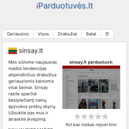
Parduotuvės.lt
i
Geriausios
Visos
Drabužiai
Batai
☰
sinsay.lt
Mes siūlome naujausias
sinsay.lt
parduotuvė:
mados tendencijas
atspindinčius drabužius
geriausiomis kainomis
visai šeimai. Sinsay
rasite sparčiai
besiplečiantį namų
apyvokos prekių skyrių.
Užsukite pas mus ir
atraskite įkvėpimą.
Kol kas niekas neįvertino