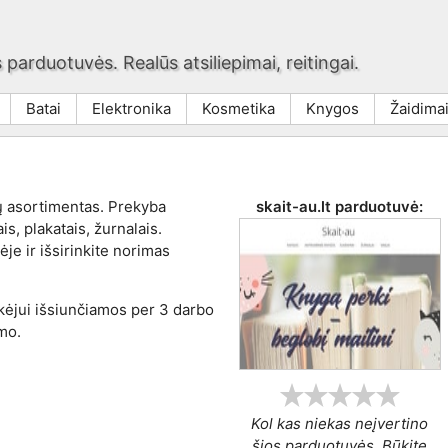
 parduotuvės. Realūs atsiliepimai, reitingai.
Batai
Elektronika
Kosmetika
Knygos
Žaidima
ų asortimentas. Prekyba
skait-au.lt
parduotuvė:
s, plakatais, žurnalais.
ėje ir išsirinkite norimas
rkėjui išsiunčiamos per 3 darbo
mo.
Kol kas niekas neįvertino
šios parduotuvės. Būkite