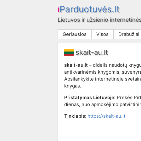
Parduotuvės.lt
i
Lietuvos ir užsienio internetinės
Geriausios
Visos
Drabužiai
skait-au.lt
skait-au.lt
– didelis naudotų knyg
antikvarinėmis knygomis, suvenyrai
Apsilankykite internetinėje svetain
knygas.
Pristatymas Lietuvoje
: Prekės Pi
dienas, nuo apmokėjimo patvirtini
Tinklapis
:
https://skait-au.lt