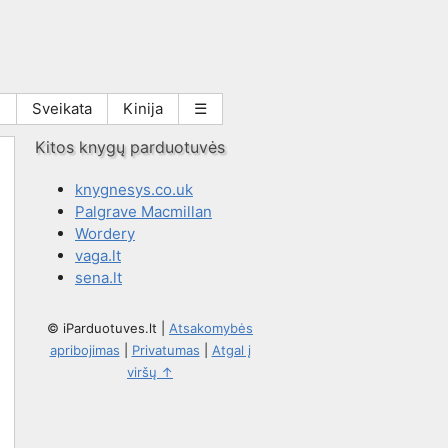
i
Sveikata
Kinija
☰
Kitos knygų parduotuvės
knygnesys.co.uk
Palgrave Macmillan
Wordery
vaga.lt
sena.lt
© iParduotuves.lt
|
Atsakomybės
apribojimas
|
Privatumas
|
Atgal į
viršų ↑