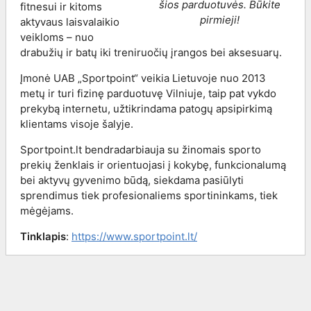
šios parduotuvės. Būkite
fitnesui ir kitoms
pirmieji!
aktyvaus laisvalaikio
veikloms – nuo
drabužių ir batų iki treniruočių įrangos bei aksesuarų.
Įmonė UAB „Sportpoint“ veikia Lietuvoje nuo 2013
metų ir turi fizinę parduotuvę Vilniuje, taip pat vykdo
prekybą internetu, užtikrindama patogų apsipirkimą
klientams visoje šalyje.
Sportpoint.lt bendradarbiauja su žinomais sporto
prekių ženklais ir orientuojasi į kokybę, funkcionalumą
bei aktyvų gyvenimo būdą, siekdama pasiūlyti
sprendimus tiek profesionaliems sportininkams, tiek
mėgėjams.
Tinklapis
:
https://www.sportpoint.lt/