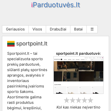
Parduotuvės.lt
i
Geriausios
Visos
Drabužiai
Batai
☰
sportpoint.lt
Sportpoint.lt – tai
sportpoint.lt
parduotuvė:
specializuota sporto
prekių parduotuvė,
siūlanti platų sportinės
aprangos, avalynės ir
inventoriaus
pasirinkimą įvairioms
sporto šakoms.
Asortimente galima
rasti produktus
Kol kas niekas neįvertino
bėgimui, krepšiniui,