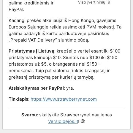
Viso įvertinimų:
9
galima kreditinėmis ir
PayPal.
Kadangi prekės atkeliauja iš Hong Kongo, gavėjams
Europos Sąjungoje reikia susimokėti PVM mokestį. Tai
galima padaryti iš karto parduotuvėje pasirinkus
„Prepaid VAT Delivery” siuntimo būdą.
Pristatymas į Lietuvą
: krepšelio vertei esant iki $100
pristatymas kainuoja $10. Siuntos nuo $100 iki $150
pristatomos už $5, o brangesnės nei $150 –
nemokamai. Taip pat siūloma rinktis brangesnį ir
greitesnį pristatymą per kurjerių tarnybą.
Atsiskaitymas per PayPal
: yra.
Tinklapis
:
https://www.strawberrynet.com
Svarbu
: skaitykite Strawberrynet naujienas
Versloidejos.lt
! 🤑