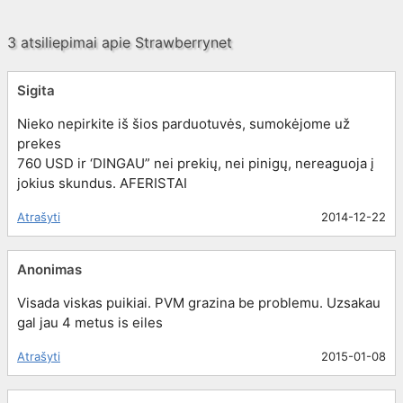
3 atsiliepimai apie
Strawberrynet
Sigita
Nieko nepirkite iš šios parduotuvės, sumokėjome už
prekes
760 USD ir ‘DINGAU” nei prekių, nei pinigų, nereaguoja į
jokius skundus. AFERISTAI
Atrašyti
2014-12-22
Anonimas
Visada viskas puikiai. PVM grazina be problemu. Uzsakau
gal jau 4 metus is eiles
Atrašyti
2015-01-08