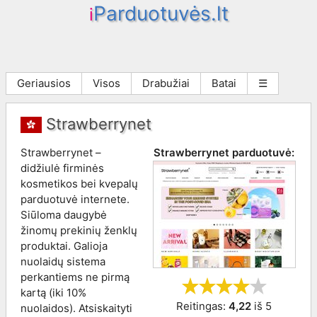
Parduotuvės.lt
i
Geriausios
Visos
Drabužiai
Batai
☰
Strawberrynet
Strawberrynet –
Strawberrynet
parduotuvė:
didžiulė firminės
kosmetikos bei kvepalų
parduotuvė internete.
Siūloma daugybė
žinomų prekinių ženklų
produktai. Galioja
nuolaidų sistema
perkantiems ne pirmą
kartą (iki 10%
Reitingas:
4,22
iš
5
nuolaidos). Atsiskaityti