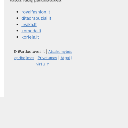
royalfashion.lt
ditadrabuziai.lt
livaka.lt
komoda.lt
korleja.lt
© iParduotuves.lt
|
Atsakomybės
apribojimas
|
Privatumas
|
Atgal į
viršų ↑