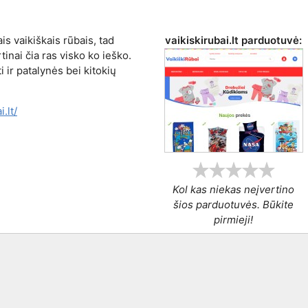
s vaikiškais rūbais, tad
vaikiskirubai.lt
parduotuvė:
tinai čia ras visko ko ieško.
 ir patalynės bei kitokių
.lt/
Kol kas niekas neįvertino
šios parduotuvės. Būkite
pirmieji!