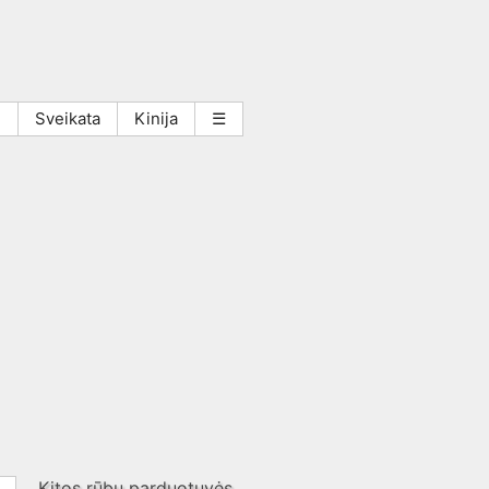
i
Sveikata
Kinija
☰
Kitos rūbų parduotuvės