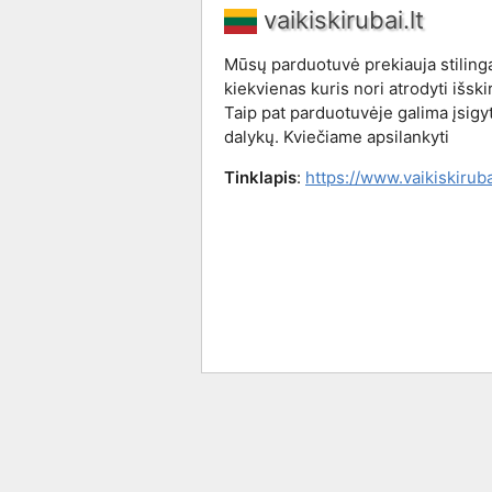
vaikiskirubai.lt
Mūsų parduotuvė prekiauja stilingai
kiekvienas kuris nori atrodyti išskir
Taip pat parduotuvėje galima įsigyti
dalykų. Kviečiame apsilankyti
Tinklapis
:
https://www.vaikiskirubai