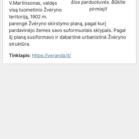
šios parduotuvės. Būkite
V.Martinsonas, valdęs
pirmieji!
visą tuometinio Žvėryno
teritoriją, 1902 m.
parengė Žvėryno skirstymo planą, pagal kurį
pardavinėjo žemes savo suformuotais sklypais. Pagal
šį planą susiformavo ir dabartinė urbanistinė Žvėryno
struktūra.
Tinklapis
:
https://veranda.lt/