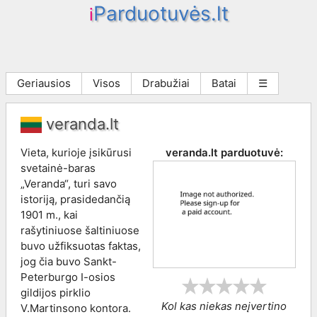
Parduotuvės.lt
i
Geriausios
Visos
Drabužiai
Batai
☰
veranda.lt
Vieta, kurioje įsikūrusi
veranda.lt
parduotuvė:
svetainė-baras
„Veranda“, turi savo
istoriją, prasidedančią
1901 m., kai
rašytiniuose šaltiniuose
buvo užfiksuotas faktas,
jog čia buvo Sankt-
Peterburgo I-osios
gildijos pirklio
Kol kas niekas neįvertino
V.Martinsono kontora.