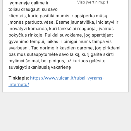
Viso įvertinimų:
1
lygmenyje galime ir
toliau draugauti su savo
klientais, kurie pasitiki mumis ir apsiperka mūsų
įmonės parduotuvėse. Esame jaunatviška, iniciatyvi ir
inovatyvi komanda, kuri lanksčiai reaguoja į įvairius
pokyčius rinkoje. Puikiai suvokiame, jog spartėjant
gyvenimo tempui, laikas ir pinigai mums tampa vis
svarbesni. Tad norime ir kasdien darome, jog pirkdami
pas mus sutaupytumėte savo laiką, kurį galite skirti
mylimai šeimai, bei pinigus, už kuriuos galėsite
suvalgyti skaniausią vakarienę
Tinklapis
:
https://www.vulcan.lt/rubai-vyrams-
internetu/