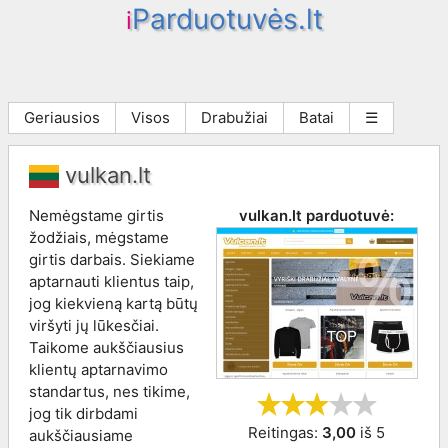
Parduotuvės.lt
i
Geriausios
Visos
Drabužiai
Batai
☰
vulkan.lt
Nemėgstame girtis
vulkan.lt
parduotuvė:
žodžiais, mėgstame
girtis darbais. Siekiame
aptarnauti klientus taip,
jog kiekvieną kartą būtų
viršyti jų lūkesčiai.
Taikome aukščiausius
klientų aptarnavimo
standartus, nes tikime,
jog tik dirbdami
Reitingas:
3,00
iš
5
aukščiausiame