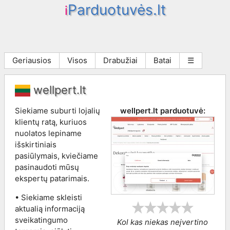
Parduotuvės.lt
i
Geriausios
Visos
Drabužiai
Batai
☰
wellpert.lt
Siekiame suburti lojalių
wellpert.lt
parduotuvė:
klientų ratą, kuriuos
nuolatos lepiname
išskirtiniais
pasiūlymais, kviečiame
pasinaudoti mūsų
ekspertų patarimais.
• Siekiame skleisti
aktualią informaciją
sveikatingumo
Kol kas niekas neįvertino