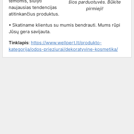
temomis, siūlyti
šios parduotuvės. Būkite
naujausias tendencijas
pirmieji!
atitinkančius produktus.
• Skatiname klientus su mumis bendrauti. Mums rūpi
Jūsų gera savijauta.
Tinklapis
:
https://www.wellpert.lt/produkto-
kategorija/odos-prieziurai/dekoratyvine-kosmetika/