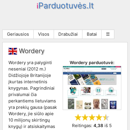
Parduotuvės.lt
i
Geriausios
Visos
Drabužiai
Batai
☰
Wordery
Wordery yra palyginti
Wordery
parduotuvė:
neseniai (2012 m.)
Didžiojoje Britanijoje
įkurtas internetinis
knygynas. Pagrindiniai
privalumai čia
perkantiems lietuviams
yra prekių gausa (pasak
Wordery, jie siūlo apie
10 milijonų skirtingų
Reitingas:
4,38
iš
5
knygų) ir atsiskaitymas