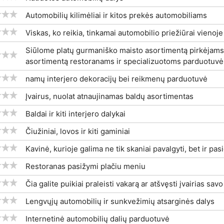
Automobilių kilimėliai ir kitos prekės automobiliams
Viskas, ko reikia, tinkamai automobilio priežiūrai vienoje
Siūlome platų gurmaniško maisto asortimentą pirkėjams,
asortimentą restoranams ir specializuotoms parduotuv
namų interjero dekoracijų bei reikmenų parduotuvė
Įvairus, nuolat atnaujinamas baldų asortimentas
Baldai ir kiti interjero dalykai
Čiužiniai, lovos ir kiti gaminiai
Kavinė, kurioje galima ne tik skaniai pavalgyti, bet ir pas
Restoranas pasižymi plačiu meniu
Čia galite puikiai praleisti vakarą ar atšvęsti įvairias sav
Lengvųjų automobilių ir sunkvežimių atsarginės dalys
Internetinė automobilių dalių parduotuvė