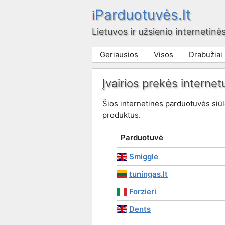
Parduotuvės.lt
i
Lietuvos ir užsienio internetinės
Geriausios
Visos
Drabužiai
Įvairios prekės internet
Šios internetinės parduotuvės siūlo
produktus.
Parduotuvė
Smiggle
tuningas.lt
Forzieri
Dents