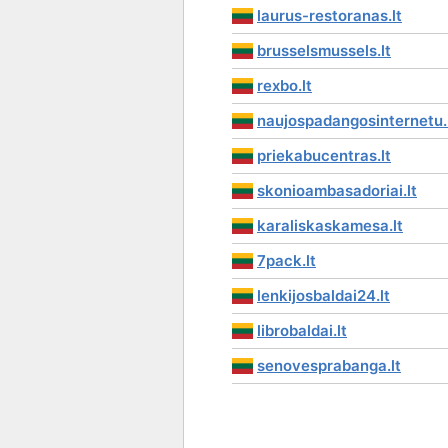
laurus-restoranas.lt
brusselsmussels.lt
rexbo.lt
naujospadangosinternetu.
priekabucentras.lt
skonioambasadoriai.lt
karaliskaskamesa.lt
7pack.lt
lenkijosbaldai24.lt
librobaldai.lt
senovesprabanga.lt