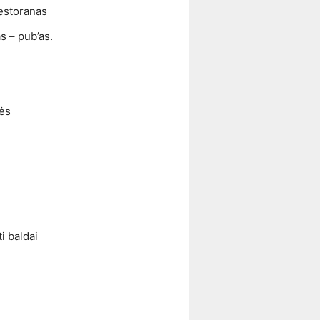
estoranas
s – pub’as.
kės
i baldai