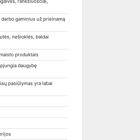
agalvės, rankšluosčiai,
ų darbo gaminius už prieinamą
utės, nešioklės, baldai
 maisto produktais
 apjungia daugybę
ūsų pasiūlymas yra labai
orijos