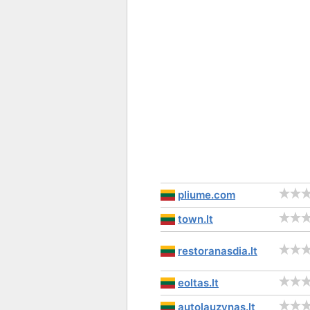
pliume.com
town.lt
restoranasdia.lt
eoltas.lt
autolauzynas.lt