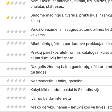
Namų tekstilė: patalynė, kilimai, užuolaidos, p
chalatai, staltiesės.
Siūlome madingus, tvarius, praktiškus ir rank
kainą
Vaikiški vežimėliai, saugios automobilinės kėd
vaikams.
Alkoholinių gėrimų parduotuvė prekiaujanti ir
Prekių paieškos elektroninis katalogas, kuris
el.parduotuvių internete
Daugelis žinomų baldų gamintojų, dėl kurių m
turtingas
Nestandartinių baldų gamyba
Kokybiški naudoti baldai iš Skandinavijos
Įvairūs baldai internetu
Miško gėrybių namai – lietuviškos virtuvės ist