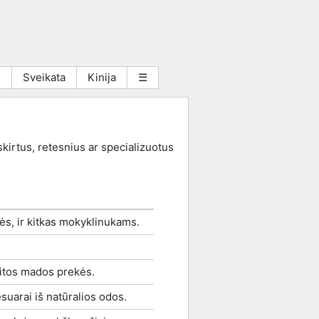
i
Sveikata
Kinija
☰
skirtus, retesnius ar specializuotus
ės, ir kitkas mokyklinukams.
 kitos mados prekės.
sesuarai iš natūralios odos.