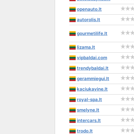
openauto.lt
autorolis.lt
gourmetilife.lt
lizama.lt
vipbaldai.com
trendybaldai.lt
gerammiegui.lt
kaciukavine.lt
royal-spa.lt
smelyne.lt
intercars.lt
trodo.lt