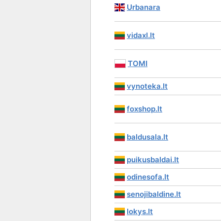
Urbanara
vidaxl.lt
TOMI
vynoteka.lt
foxshop.lt
baldusala.lt
puikusbaldai.lt
odinesofa.lt
senojibaldine.lt
lokys.lt