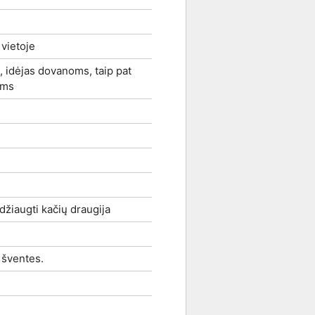
 vietoje
 idėjas dovanoms, taip pat
ėms
idžiaugti kačių draugija
o šventes.